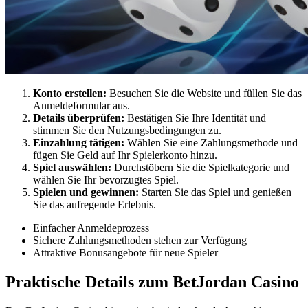
Konto erstellen:
Besuchen Sie die Website und füllen Sie das
Anmeldeformular aus.
Details überprüfen:
Bestätigen Sie Ihre Identität und
stimmen Sie den Nutzungsbedingungen zu.
Einzahlung tätigen:
Wählen Sie eine Zahlungsmethode und
fügen Sie Geld auf Ihr Spielerkonto hinzu.
Spiel auswählen:
Durchstöbern Sie die Spielkategorie und
wählen Sie Ihr bevorzugtes Spiel.
Spielen und gewinnen:
Starten Sie das Spiel und genießen
Sie das aufregende Erlebnis.
Einfacher Anmeldeprozess
Sichere Zahlungsmethoden stehen zur Verfügung
Attraktive Bonusangebote für neue Spieler
Praktische Details zum BetJordan Casino