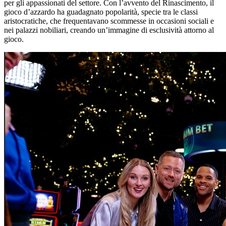
per gli appassionati del settore. Con l’avvento del Rinascimento, il
gioco d’azzardo ha guadagnato popolarità, specie tra le classi
aristocratiche, che frequentavano scommesse in occasioni sociali e
nei palazzi nobiliari, creando un’immagine di esclusività attorno al
gioco.