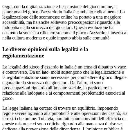
Oggi, con la digitalizzazione e l’espansione del gioco online, il
panorama del gioco d’azzardo in Italia è cambiato radicalmente. La
legalizzazione delle scommesse online ha portato a una maggiore
accessibilità, ma ha anche sollevato preoccupazioni riguardo alla
ludopatia e alla sicurezza dei giocatori. Questa evoluzione ha
costretto la società a riflettere su come il gioco d’azzardo si inserisca
nella cultura moderna e quale impatto abbia sulle comunità.
Le diverse opinioni sulla legalità e la
regolamentazione
La legalità del gioco d’azzardo in Italia è un tema di dibattito vivace
e controverso. Da un lato, molti sostengono che la legalizzazione e
la regolamentazione siano necessarie per combattere il gioco illegale
e garantire la sicurezza dei giocatori. Dall’altro, ci sono
preoccupazioni riguardo all’impatto sociale, in particolare in
relazione alla ludopatia e ai comportamenti problematici associati al
gioco.
La legge italiana ha cercato di trovare un equilibrio, imponendo
regole severe riguardo alla pubblicità e alle operazioni dei casinò, sia
terrestri che online. Tuttavia, non tutti sono convinti dell’efficacia di
queste misure, e ci sono critiche riguardo alla mancanza di risorse
dedicate alla prevenzione della dipendenza. L’opinione pubblica è