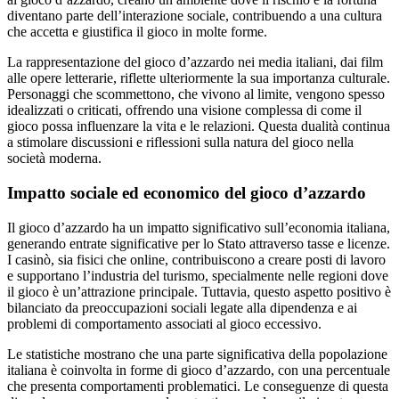
diventano parte dell’interazione sociale, contribuendo a una cultura
che accetta e giustifica il gioco in molte forme.
La rappresentazione del gioco d’azzardo nei media italiani, dai film
alle opere letterarie, riflette ulteriormente la sua importanza culturale.
Personaggi che scommettono, che vivono al limite, vengono spesso
idealizzati o criticati, offrendo una visione complessa di come il
gioco possa influenzare la vita e le relazioni. Questa dualità continua
a stimolare discussioni e riflessioni sulla natura del gioco nella
società moderna.
Impatto sociale ed economico del gioco d’azzardo
Il gioco d’azzardo ha un impatto significativo sull’economia italiana,
generando entrate significative per lo Stato attraverso tasse e licenze.
I casinò, sia fisici che online, contribuiscono a creare posti di lavoro
e supportano l’industria del turismo, specialmente nelle regioni dove
il gioco è un’attrazione principale. Tuttavia, questo aspetto positivo è
bilanciato da preoccupazioni sociali legate alla dipendenza e ai
problemi di comportamento associati al gioco eccessivo.
Le statistiche mostrano che una parte significativa della popolazione
italiana è coinvolta in forme di gioco d’azzardo, con una percentuale
che presenta comportamenti problematici. Le conseguenze di questa