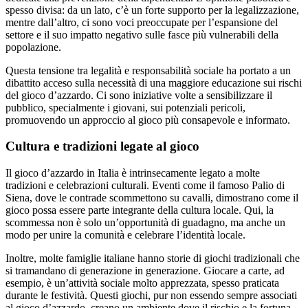
spesso divisa: da un lato, c’è un forte supporto per la legalizzazione,
mentre dall’altro, ci sono voci preoccupate per l’espansione del
settore e il suo impatto negativo sulle fasce più vulnerabili della
popolazione.
Questa tensione tra legalità e responsabilità sociale ha portato a un
dibattito acceso sulla necessità di una maggiore educazione sui rischi
del gioco d’azzardo. Ci sono iniziative volte a sensibilizzare il
pubblico, specialmente i giovani, sui potenziali pericoli,
promuovendo un approccio al gioco più consapevole e informato.
Cultura e tradizioni legate al gioco
Il gioco d’azzardo in Italia è intrinsecamente legato a molte
tradizioni e celebrazioni culturali. Eventi come il famoso Palio di
Siena, dove le contrade scommettono su cavalli, dimostrano come il
gioco possa essere parte integrante della cultura locale. Qui, la
scommessa non è solo un’opportunità di guadagno, ma anche un
modo per unire la comunità e celebrare l’identità locale.
Inoltre, molte famiglie italiane hanno storie di giochi tradizionali che
si tramandano di generazione in generazione. Giocare a carte, ad
esempio, è un’attività sociale molto apprezzata, spesso praticata
durante le festività. Questi giochi, pur non essendo sempre associati
al gioco d’azzardo, creano un ambiente dove il rischio e la fortuna