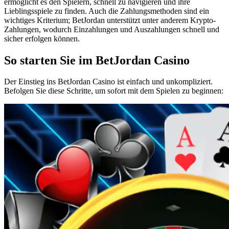
ermöglicht es den Spielern, schnell zu navigieren und ihre
Lieblingsspiele zu finden. Auch die Zahlungsmethoden sind ein
wichtiges Kriterium; BetJordan unterstützt unter anderem Krypto-
Zahlungen, wodurch Einzahlungen und Auszahlungen schnell und
sicher erfolgen können.
So starten Sie im BetJordan Casino
Der Einstieg ins BetJordan Casino ist einfach und unkompliziert.
Befolgen Sie diese Schritte, um sofort mit dem Spielen zu beginnen: