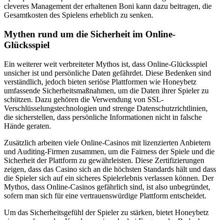
cleveres Management der erhaltenen Boni kann dazu beitragen, die
Gesamtkosten des Spielens erheblich zu senken.
Mythen rund um die Sicherheit im Online-
Glücksspiel
Ein weiterer weit verbreiteter Mythos ist, dass Online-Glücksspiel
unsicher ist und persönliche Daten gefährdet. Diese Bedenken sind
verständlich, jedoch bieten seriöse Plattformen wie Honeybetz
umfassende Sicherheitsmaßnahmen, um die Daten ihrer Spieler zu
schützen. Dazu gehören die Verwendung von SSL-
Verschlüsselungstechnologien und strenge Datenschutzrichtlinien,
die sicherstellen, dass persönliche Informationen nicht in falsche
Hände geraten.
Zusätzlich arbeiten viele Online-Casinos mit lizenzierten Anbietern
und Auditing-Firmen zusammen, um die Fairness der Spiele und die
Sicherheit der Plattform zu gewährleisten. Diese Zertifizierungen
zeigen, dass das Casino sich an die höchsten Standards hält und dass
die Spieler sich auf ein sicheres Spielerlebnis verlassen können. Der
Mythos, dass Online-Casinos gefährlich sind, ist also unbegründet,
sofern man sich für eine vertrauenswürdige Plattform entscheidet.
Um das Sicherheitsgefühl der Spieler zu stärken, bietet Honeybetz