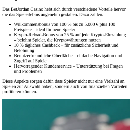
Das BetJordan Casino hebt sich durch verschiedene Vorteile hervor,
die das Spielerlebnis angenehm gestalten. Dazu zählen:
Willkommensbonus von 100 % bis zu 5.000 € plus 100
Freispiele – ideal für neue Spieler
Krypto-Reload-Bonus von 25 % auf jede Krypto-Einzahlung
– belohnt Spieler, die Kryptowährungen nutzen
10 % tägliches Cashback – für zusätzliche Sicherheit und
Belohnung
Benutzerfreundliche Oberfläche – einfache Navigation und
Zugriff auf Spiele
Hervorragender Kundenservice – Unterstützung bei Fragen
und Problemen
Diese Aspekte sorgen dafür, dass Spieler nicht nur eine Vielzahl an
Spielen zur Auswahl haben, sondern auch von finanziellen Vorteilen
profitieren können.