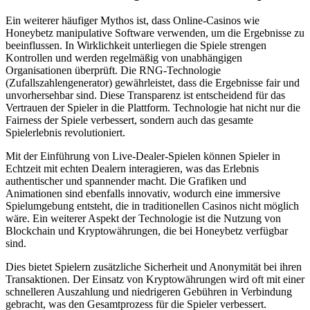
Ein weiterer häufiger Mythos ist, dass Online-Casinos wie
Honeybetz manipulative Software verwenden, um die Ergebnisse zu
beeinflussen. In Wirklichkeit unterliegen die Spiele strengen
Kontrollen und werden regelmäßig von unabhängigen
Organisationen überprüft. Die RNG-Technologie
(Zufallszahlengenerator) gewährleistet, dass die Ergebnisse fair und
unvorhersehbar sind. Diese Transparenz ist entscheidend für das
Vertrauen der Spieler in die Plattform. Technologie hat nicht nur die
Fairness der Spiele verbessert, sondern auch das gesamte
Spielerlebnis revolutioniert.
Mit der Einführung von Live-Dealer-Spielen können Spieler in
Echtzeit mit echten Dealern interagieren, was das Erlebnis
authentischer und spannender macht. Die Grafiken und
Animationen sind ebenfalls innovativ, wodurch eine immersive
Spielumgebung entsteht, die in traditionellen Casinos nicht möglich
wäre. Ein weiterer Aspekt der Technologie ist die Nutzung von
Blockchain und Kryptowährungen, die bei Honeybetz verfügbar
sind.
Dies bietet Spielern zusätzliche Sicherheit und Anonymität bei ihren
Transaktionen. Der Einsatz von Kryptowährungen wird oft mit einer
schnelleren Auszahlung und niedrigeren Gebühren in Verbindung
gebracht, was den Gesamtprozess für die Spieler verbessert.