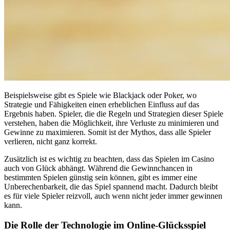
Beispielsweise gibt es Spiele wie Blackjack oder Poker, wo
Strategie und Fähigkeiten einen erheblichen Einfluss auf das
Ergebnis haben. Spieler, die die Regeln und Strategien dieser Spiele
verstehen, haben die Möglichkeit, ihre Verluste zu minimieren und
Gewinne zu maximieren. Somit ist der Mythos, dass alle Spieler
verlieren, nicht ganz korrekt.
Zusätzlich ist es wichtig zu beachten, dass das Spielen im Casino
auch von Glück abhängt. Während die Gewinnchancen in
bestimmten Spielen günstig sein können, gibt es immer eine
Unberechenbarkeit, die das Spiel spannend macht. Dadurch bleibt
es für viele Spieler reizvoll, auch wenn nicht jeder immer gewinnen
kann.
Die Rolle der Technologie im Online-Glücksspiel