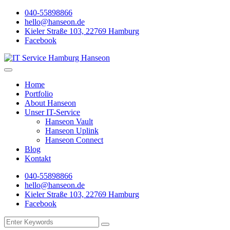
Skip
040-55898866
to
hello@hanseon.de
content
Kieler Straße 103, 22769 Hamburg
Facebook
Hanseon IT SERVICE
IT made in Hamburg
Home
Portfolio
About Hanseon
Unser IT-Service
Hanseon Vault
Hanseon Uplink
Hanseon Connect
Blog
Kontakt
040-55898866
hello@hanseon.de
Kieler Straße 103, 22769 Hamburg
Facebook
Search
for: