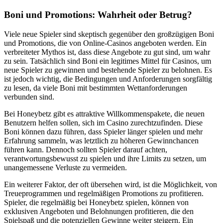
Boni und Promotions: Wahrheit oder Betrug?
Viele neue Spieler sind skeptisch gegenüber den großzügigen Boni
und Promotions, die von Online-Casinos angeboten werden. Ein
verbreiteter Mythos ist, dass diese Angebote zu gut sind, um wahr
zu sein. Tatsächlich sind Boni ein legitimes Mittel für Casinos, um
neue Spieler zu gewinnen und bestehende Spieler zu belohnen. Es
ist jedoch wichtig, die Bedingungen und Anforderungen sorgfältig
zu lesen, da viele Boni mit bestimmten Wettanforderungen
verbunden sind.
Bei Honeybetz gibt es attraktive Willkommenspakete, die neuen
Benutzern helfen sollen, sich im Casino zurechtzufinden. Diese
Boni können dazu führen, dass Spieler länger spielen und mehr
Erfahrung sammeln, was letztlich zu höheren Gewinnchancen
führen kann. Dennoch sollten Spieler darauf achten,
verantwortungsbewusst zu spielen und ihre Limits zu setzen, um
unangemessene Verluste zu vermeiden.
Ein weiterer Faktor, der oft übersehen wird, ist die Möglichkeit, von
Treueprogrammen und regelmäßigen Promotions zu profitieren.
Spieler, die regelmäßig bei Honeybetz spielen, können von
exklusiven Angeboten und Belohnungen profitieren, die den
Spielspaß und die potenziellen Gewinne weiter steigern. Ein