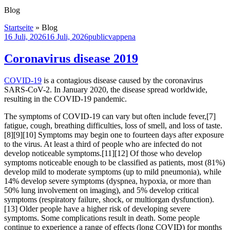
Blog
Startseite
»
Blog
Blog
16 Juli, 2026
16 Juli, 2026
public
vappena
Coronavirus disease 2019
COVID-19
is a contagious disease caused by the coronavirus
SARS-CoV-2. In January 2020, the disease spread worldwide,
resulting in the COVID-19 pandemic.
The symptoms of COVID‑19 can vary but often include fever,[7]
fatigue, cough, breathing difficulties, loss of smell, and loss of taste.
[8][9][10] Symptoms may begin one to fourteen days after exposure
to the virus. At least a third of people who are infected do not
develop noticeable symptoms.[11][12] Of those who develop
symptoms noticeable enough to be classified as patients, most (81%)
develop mild to moderate symptoms (up to mild pneumonia), while
14% develop severe symptoms (dyspnea, hypoxia, or more than
50% lung involvement on imaging), and 5% develop critical
symptoms (respiratory failure, shock, or multiorgan dysfunction).
[13] Older people have a higher risk of developing severe
symptoms. Some complications result in death. Some people
continue to experience a range of effects (long COVID) for months