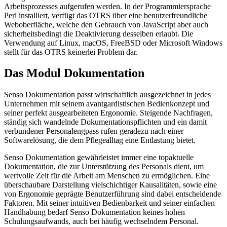
Arbeitsprozesses aufgerufen werden. In der Programmiersprache
Perl installiert, verfügt das OTRS über eine benutzerfreundliche
Weboberfläche, welche den Gebrauch von JavaScript aber auch
sicherheitsbedingt die Deaktivierung desselben erlaubt. Die
Verwendung auf Linux, macOS, FreeBSD oder Microsoft Windows
stellt für das OTRS keinerlei Problem dar.
Das Modul Dokumentation
Senso Dokumentation passt wirtschaftlich ausgezeichnet in jedes
Unternehmen mit seinem avantgardistischen Bedienkonzept und
seiner perfekt ausgearbeiteten Ergonomie. Steigende Nachfragen,
ständig sich wandelnde Dokumentationspflichten und ein damit
verbundener Personalengpass rufen geradezu nach einer
Softwarelösung, die dem Pflegealltag eine Entlastung bietet.
Senso Dokumentation gewährleistet immer eine topaktuelle
Dokumentation, die zur Unterstützung des Personals dient, um
wertvolle Zeit für die Arbeit am Menschen zu ermöglichen. Eine
überschaubare Darstellung vielschichtiger Kausalitäten, sowie eine
von Ergonomie geprägte Benutzerführung sind dabei entscheidende
Faktoren. Mit seiner intuitiven Bedienbarkeit und seiner einfachen
Handhabung bedarf Senso Dokumentation keines hohen
Schulungsaufwands, auch bei häufig wechselndem Personal.