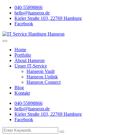
Skip
040-55898866
to
hello@hanseon.de
content
Kieler Straße 103, 22769 Hamburg
Facebook
Hanseon IT SERVICE
IT made in Hamburg
Home
Portfolio
About Hanseon
Unser IT-Service
Hanseon Vault
Hanseon Uplink
Hanseon Connect
Blog
Kontakt
040-55898866
hello@hanseon.de
Kieler Straße 103, 22769 Hamburg
Facebook
Search
for: