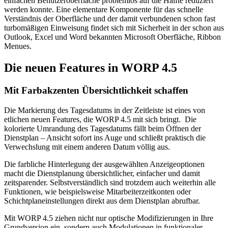
einfachen Benutzeroberfläche problemlos auf die Hälfte reduziert
werden konnte. Eine elementare Komponente für das schnelle
Verständnis der Oberfläche und der damit verbundenen schon fast
turbomäßigen Einweisung findet sich mit Sicherheit in der schon aus
Outlook, Excel und Word bekannten Microsoft Oberfläche, Ribbon
Menues.
Die neuen Features in WORP 4.5
Mit Farbakzenten Übersichtlichkeit schaffen
Die Markierung des Tagesdatums in der Zeitleiste ist eines von
etlichen neuen Features, die WORP 4.5 mit sich bringt. Die
kolorierte Umrandung des Tagesdatums fällt beim Öffnen der
Dienstplan – Ansicht sofort ins Auge und schließt praktisch die
Verwechslung mit einem anderen Datum völlig aus.
Die farbliche Hinterlegung der ausgewählten Anzeigeoptionen
macht die Dienstplanung übersichtlicher, einfacher und damit
zeitsparender. Selbstverständlich sind trotzdem auch weiterhin alle
Funktionen, wie beispielsweise Mitarbeiterzeitkonten oder
Schichtplaneinstellungen direkt aus dem Dienstplan abrufbar.
Mit WORP 4.5 ziehen nicht nur optische Modifizierungen in Ihre
Grundversion ein, sondern auch Modulationen in funktionaler