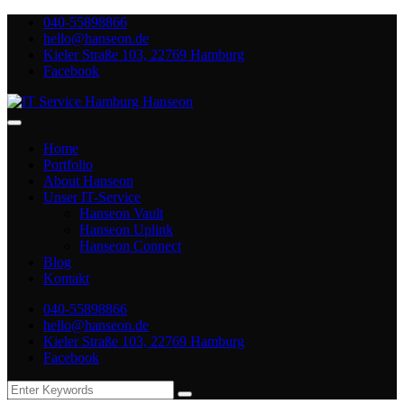
Skip
040-55898866
to
hello@hanseon.de
content
Kieler Straße 103, 22769 Hamburg
Facebook
Hanseon IT SERVICE
IT made in Hamburg
Home
Portfolio
About Hanseon
Unser IT-Service
Hanseon Vault
Hanseon Uplink
Hanseon Connect
Blog
Kontakt
040-55898866
hello@hanseon.de
Kieler Straße 103, 22769 Hamburg
Facebook
Search
for: